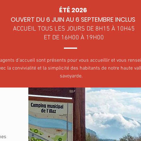
ÉTÉ 2026
OUVERT DU 6 JUIN AU 6 SEPTEMBRE INCLUS
ACCUEIL TOUS LES JOURS DE 8H15 À 10H45
ET DE 16H00 À 19H00
agents d’accueil sont présents pour vous accueillir et vous rensei
vec la convivialité et la simplicité des habitants de notre haute val
savoyarde.
nes