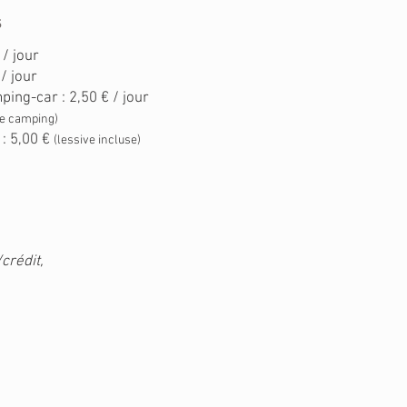
s
 / jour
/ jour
ing-car : 2,50 € / jour
le camping)
 : 5,00 €
(lessive incluse)
crédit,