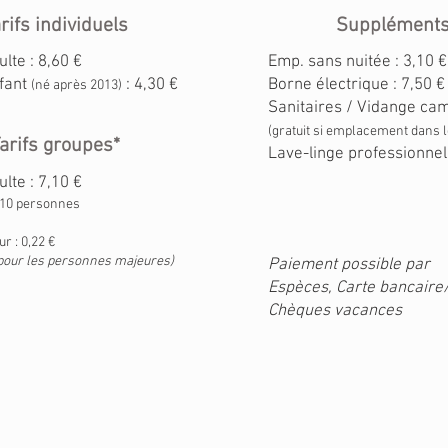
rifs individuels
Supplément
lte : 8,60 €
Emp. sans nuitée : 3,10 €
fant
: 4,30 €
Borne électrique : 7,50 € 
(né après 2013)
Sanitaires / Vidange camp
(gratuit si emplacement dans 
arifs groupes*
Lave-linge professionnel
lte : 7,10 €
e 10 personnes
ur : 0,22 €
 pour les personnes majeures)
Paiement possible par
Espèces,
Carte bancaire/
Chèques vacances