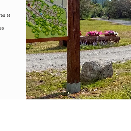
es et
es