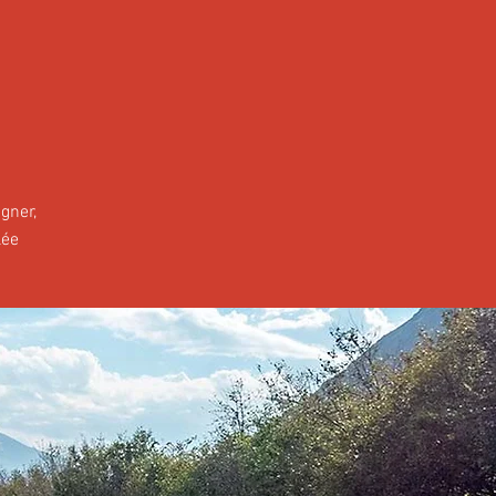
gner,
lée